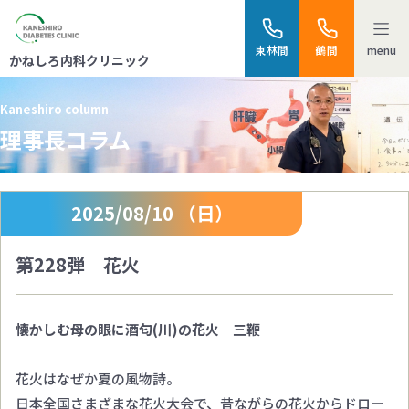
menu
東林間
鶴間
かねしろ内科クリニック
Kaneshiro column
理事長コラム
2025/08/10 （日）
第228弾 花火
懐かしむ母の眼に酒匂(川)の花火 三鞭
花火はなぜか夏の風物詩。
日本全国さまざまな花火大会で、昔ながらの花火からドロー