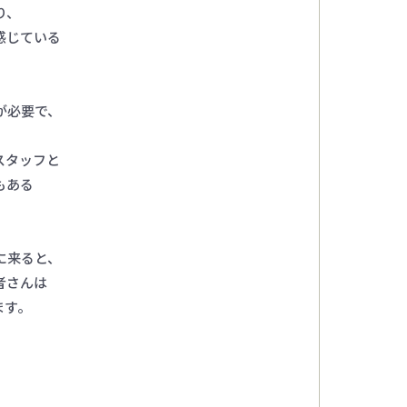
り、
感じている
が必要で、
スタッフと
もある
に来ると、
者さんは
ます。