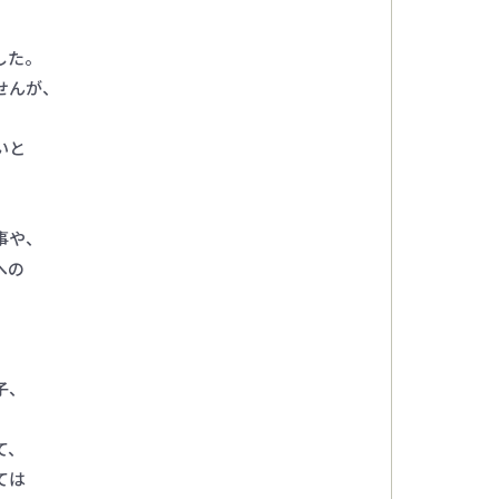
した。
せんが、
いと
事や、
への
子、
て、
ては