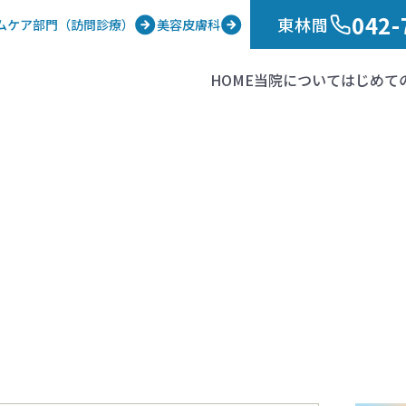
042-
東林間
ムケア部門（訪問診療）
美容皮膚科
HOME
当院について
はじめて