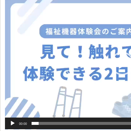
動
画
プ
レ
ー
ヤ
ー
00:00