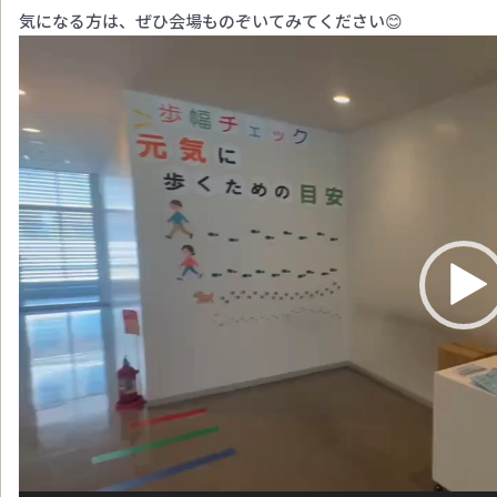
気になる方は、ぜひ会場ものぞいてみてください😊
動
画
プ
レ
ー
ヤ
ー