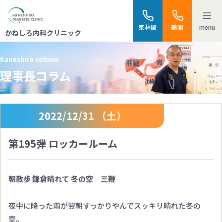
menu
東林間
鶴間
かねしろ内科クリニック
Kaneshiro column
理事長コラム
2022/12/31 （土）
第195弾 ロッカールーム
朝散歩 鎌倉晴れて 冬の空 三鞭
夜中に降った雨が翌朝すっかりやんでスッキリ晴れた冬の
空。