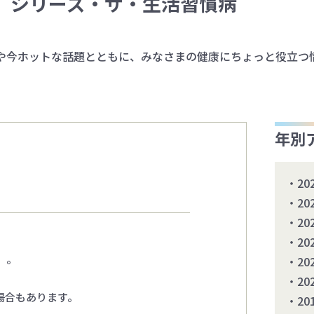
シリーズ・ザ・生活習慣病
や今ホットな話題とともに、みなさまの健康にちょっと役立つ
年別
20
20
20
20
』。
20
20
場合もあります。
20