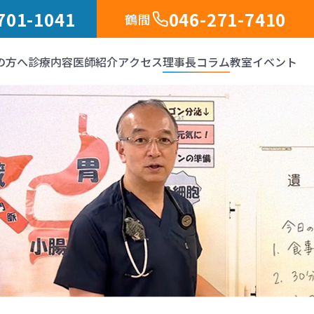
701-1041
046-271-7410
鶴間
の方へ
診療内容
医師紹介
アクセス
理事長コラム
教室イベント