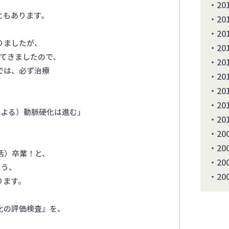
20
ともあります。
20
20
ありましたが、
20
ってきましたので、
20
までは、必ず治療
20
20
20
病による）動脈硬化は進む」
20
20
20
生活）卒業！と、
20
よう、
20
ります。
化の評価検査』を、