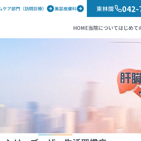
042-
東林間
ムケア部門（訪問診療）
美容皮膚科
HOME
当院について
はじめて