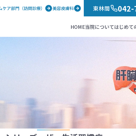
042-
東林間
ムケア部門（訪問診療）
美容皮膚科
HOME
当院について
はじめて