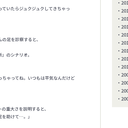
20
っていたらジュクジュクしてきちゃっ
20
20
20
20
んの足を診察すると、
20
20
断』のシナリオ。
20
20
20
っちゃってね。いつもは平気なんだけど
20
20
20
トの重大さを説明すると、
足を助けて…。」