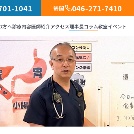
701-1041
046-271-7410
鶴間
の方へ
診療内容
医師紹介
アクセス
理事長コラム
教室イベント