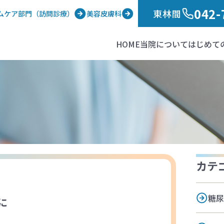
042-
東林間
ムケア部門（訪問診療）
美容皮膚科
HOME
当院について
はじめて
カテ
糖尿
に