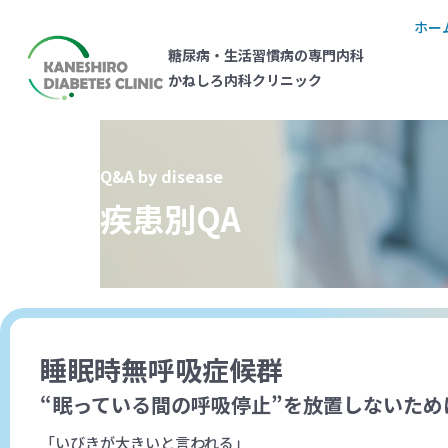
ホー
糖尿病・生活習慣病の専門内科
かねしろ内科クリニック
Q&A by disease
疾患別QA
睡眠時無呼吸症候群
“眠っている間の呼吸停止”を放置しないため
「いびきが大きいと言われる」