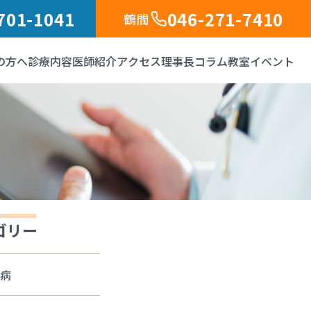
701-1041
046-271-7410
鶴間
の方へ
診療内容
医師紹介
アクセス
理事長コラム
教室イベント
ゴリー
病