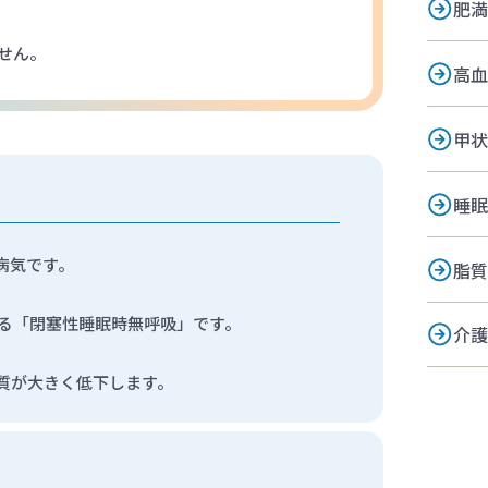
肥満
せん。
高血
甲状
睡眠
病気です。
脂質
る「閉塞性睡眠時無呼吸」です。
介護
質が大きく低下します。